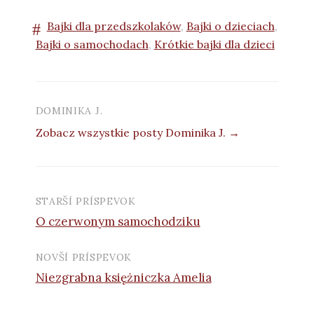
Bajki dla przedszkolaków
,
Bajki o dzieciach
,
Bajki o samochodach
,
Krótkie bajki dla dzieci
DOMINIKA J.
Zobacz wszystkie posty Dominika J. →
STARŠÍ PRÍSPEVOK
Navigácia
O czerwonym samochodziku
príspevkov
NOVŠÍ PRÍSPEVOK
Niezgrabna księżniczka Amelia