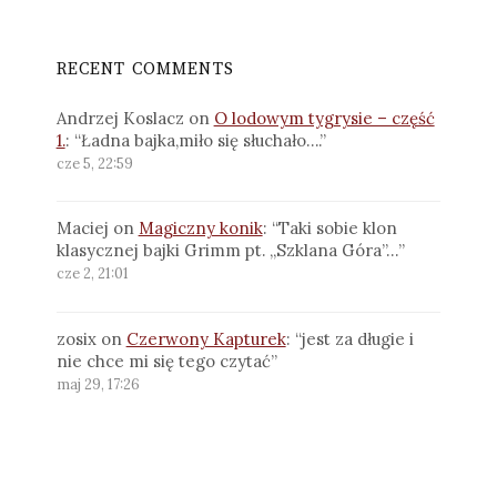
RECENT COMMENTS
Andrzej Koslacz
on
O lodowym tygrysie – część
1.
: “
Ładna bajka,miło się słuchało….
”
cze 5, 22:59
Maciej
on
Magiczny konik
: “
Taki sobie klon
klasycznej bajki Grimm pt. „Szklana Góra”…
”
cze 2, 21:01
zosix
on
Czerwony Kapturek
: “
jest za długie i
nie chce mi się tego czytać
”
maj 29, 17:26