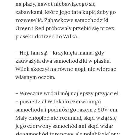
na plaży, nawet niebawiącego się
zabawkami, które jego tata kupił, żeby go
rozweselić. Zabawkowe samochodziki
Green i Red próbowały przebić się przez
piasek i dotrzeć do Wilka.
– Hej, tam są! – krzyknęła mama, gdy
zauważyła dwa samochodziki w piasku.
Wilek skoczył na równe nogi, nie wierząc
własnym oczom.
– Wreszcie wrócił mój najlepszy przyjaciel!
– powiedział Wilek do czerwonego
samochodu i podniósł go razem z SUV-em.
Mały chłopiec nie rozumiał, skąd wziął się
jego czerwony samochód ani skąd wziął
się samochód terenowy, ale polubił zielony