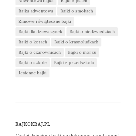
Adwentowa bajka
Bajki o psach
Bajka adwentowa
Bajki o smokach
Zimowe i świąteczne bajki
Bajki dla dziewczynek
Bajki o niedźwiedziach
Bajki o kotach
Bajki o krasnoludkach
Bajki o czarownicach
Bajki o morzu
Bajki o szkole
Bajki z przedszkola
Jesienne bajki
BAJKOKRAJ.PL
Czytaj dzieciom bajki na dobranoc przed snem!