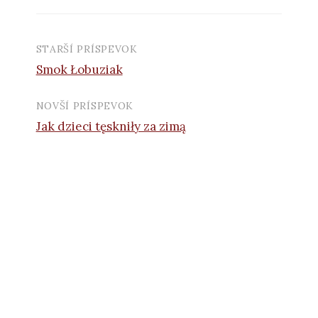
STARŠÍ PRÍSPEVOK
Navigácia
Smok Łobuziak
príspevkov
NOVŠÍ PRÍSPEVOK
Jak dzieci tęskniły za zimą