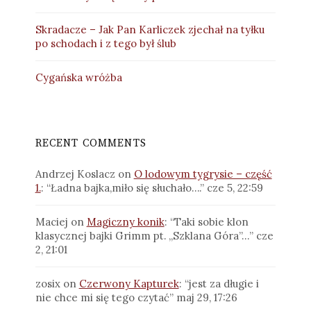
Skradacze – Jak Pan Karliczek zjechał na tyłku
po schodach i z tego był ślub
Cygańska wróżba
RECENT COMMENTS
Andrzej Koslacz
on
O lodowym tygrysie – część
1.
: “
Ładna bajka,miło się słuchało….
”
cze 5, 22:59
Maciej
on
Magiczny konik
: “
Taki sobie klon
klasycznej bajki Grimm pt. „Szklana Góra”…
”
cze
2, 21:01
zosix
on
Czerwony Kapturek
: “
jest za długie i
nie chce mi się tego czytać
”
maj 29, 17:26